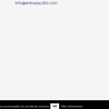
info@entradas360.com
r
mos que aceptas el uso de las mismas.
OK
Más información