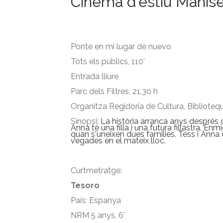
Cinema d'estiu Manis
Ponte en mi lugar de nuevo
Tots els públics, 110’
Entrada lliure
Parc dels Filtres, 21.30 h
Organitza Regidoria de Cultura, Biblioteq
Sinopsi:
La història arranca anys després q
Anna té una filla i una futura fillastra. E
quan s'uneixen dues famílies, Tess i Ann
vegades en el mateix lloc.
Curtmetratge:
Tesoro
País: Espanya
NRM 5 anys, 6’