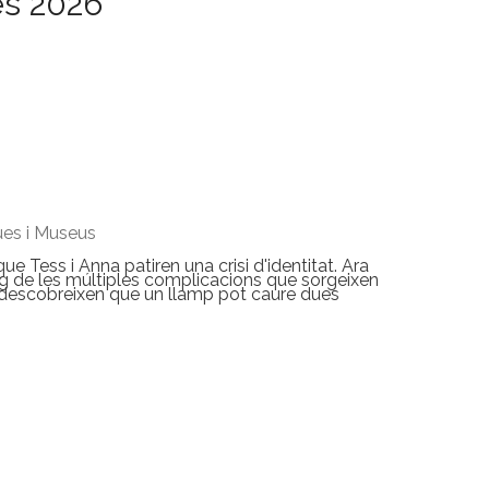
es 2026
ues i Museus
ue Tess i Anna patiren una crisi d'identitat. Ara
nmig de les múltiples complicacions que sorgeixen
a descobreixen que un llamp pot caure dues