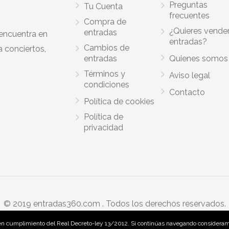
Preguntas
Tu Cuenta
frecuentes
Compra de
¿Quieres vende
entradas
 encuentra en
entradas?
Cambios de
a conciertos,
entradas
Quienes somos
Términos y
Aviso legal
condiciones
Contacto
Política de cookies
Política de
privacidad
© 2019 entradas360.com . Todos los derechos reservados.
, en cumplimiento del Real Decreto-ley 13/2012. Si continúas navegando considera