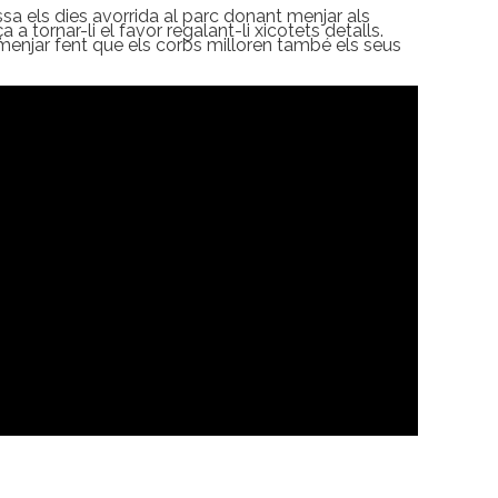
assa els dies avorrida al parc donant menjar als
a tornar-li el favor regalant-li xicotets detalls.
l menjar fent que els corbs milloren també els seus