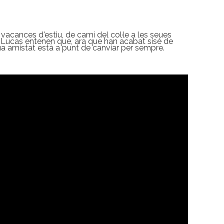
vacances d'estiu, de camí del col·le a les seues
i Lucas entenen que, ara que
han acabat sisé de
 seua amistat està a punt de canviar per sempre.