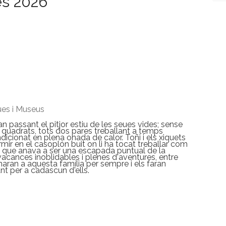
es 2026
ues i Museus
stan passant el pitjor estiu de les seues vides; sense
 quadrats, tots dos pares treballant a temps
dicionat en plena onada de calor. Toñi i els xiquets
ir en el casoplón buit on li ha tocat treballar com
El que anava a ser una escapada puntual de la
acances inoblidables i plenes d'aventures, entre
aran a aquesta família per sempre i els faran
nt per a cadascun d'ells.