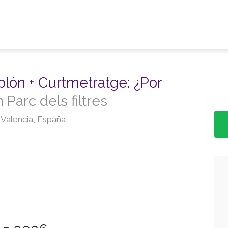
plón + Curtmetratge: ¿Por
 Parc dels filtres
 Valencia, España