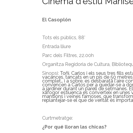
Cinema d'estiu Manis
El Casoplón
Tots els públics, 88’
Entrada lliure
Parc dels Filtres, 22.00h
Organitza Regidoria de Cultura, Biblioteq
Sinopsi:
Toñi, Carlos i els seus tres fills e
vacances, tancats en un pis de 50 metres
complet… i a sobre, es desbarata l'aire con
convencen a Carlos per a quedar-se a dorm
a jardiner durant un parell de setmanes. 
xafogor estiuenca es converteix en unes v
mansions i veïnes famoses, que transform
replantejar-se el que de veritat és importa
Curtmetratge:
¿Por qué lloran las chicas?