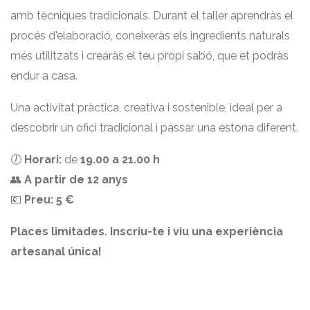
amb tècniques tradicionals. Durant el taller aprendràs el
procés d'elaboració, coneixeràs els ingredients naturals
més utilitzats i crearàs el teu propi sabó, que et podràs
endur a casa.
Una activitat pràctica, creativa i sostenible, ideal per a
descobrir un ofici tradicional i passar una estona diferent.
🕖
Horari:
de
19.00 a 21.00 h
👥
A partir de 12 anys
💶
Preu:
5 €
Places limitades. Inscriu-te i viu una experiència
artesanal única!