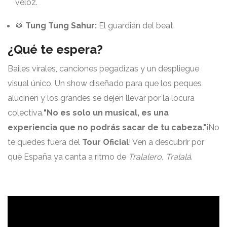
veloz.
🥁
Tung Tung Sahur:
El guardián del beat.
¿Qué te espera?
Bailes virales, canciones pegadizas y un despliegue
visual único. Un show diseñado para que los peques
alucinen y los grandes se dejen llevar por la locura
colectiva.
"No es solo un musical, es una
experiencia que no podrás sacar de tu cabeza."
¡No
te quedes fuera del
Tour Oficial
! Ven a descubrir por
qué España ya canta a ritmo de
Tralalero, Tralalá
.