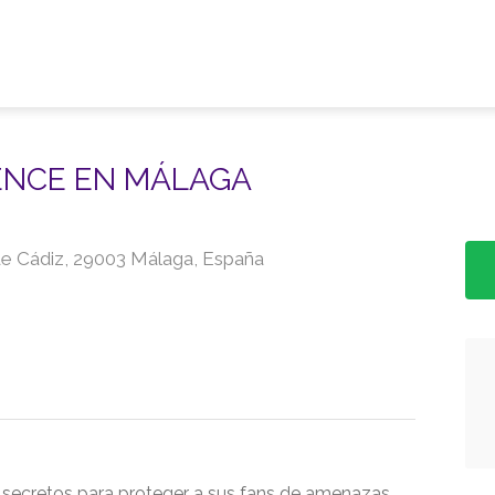
ENCE EN MÁLAGA
 de Cádiz, 29003 Málaga, España
secretos para proteger a sus fans de amenazas