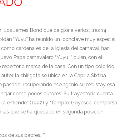
LADO
'Los James Bond que da gloria verlos', tras 14
oldán “Yuyu” ha reunido un cónclave muy especial.
 como cardenales de la Iglesia del carnaval, han
uevo Papa carnavalero “Yuyu I” quien, con el
o repertorio marca de la casa. Con un tipo colorido
utor, la chirigota se ubica en la Capilla Sixtina
o pasado, recuperando eseingenio surrealistay esa
anejar como pocos autores. Su trayectoria cuenta
va la entiende” (1992) y “Tampax Goyesca, comparsa
, en las que se ha quedado en segunda posición
zos de sus padres. **