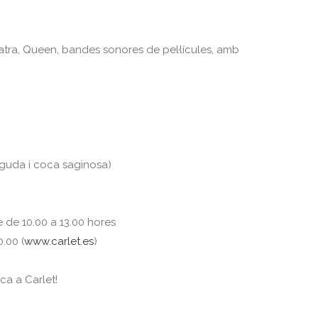
atra, Queen, bandes sonores de pel·lícules, amb
nguda i coca saginosa)
e de 10.00 a 13.00 hores
0.00 (
www.carlet.es
)
ca a Carlet!