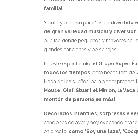
familia!
"
Canta y baila sin parar
" es un
divertido 
de
gran variedad musical y diversión
público
donde pequeños y mayores se inv
grandes canciones y personajes.
En este espectáculo,
el Grupo Súper Éx
todos los tiempos
, pero necesitará de
Hada de los sueños, para poder prepararl
Mouse, Olaf, Stuart el Minion, la Vaca 
montón de personajes más!
Decorados infantiles, sorpresas y ve
canciones de ayer y hoy evocando grand
en directo
,
como
"Soy una taza", "Cosqu