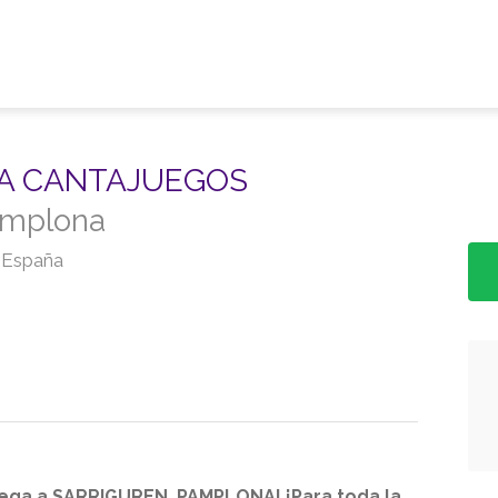
 A CANTAJUEGOS
amplona
, España
lega a
SARRIGUREN, PAMPLONA
! ¡Para toda la