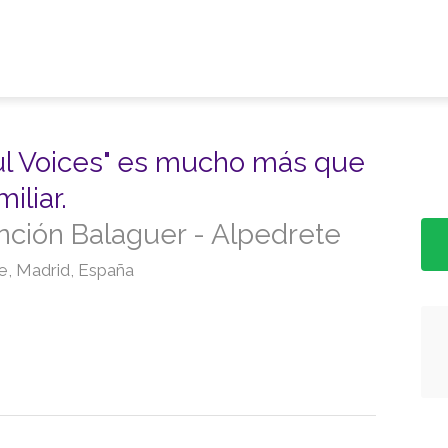
ul Voices" es mucho más que
iliar.
nción Balaguer - Alpedrete
te, Madrid, España